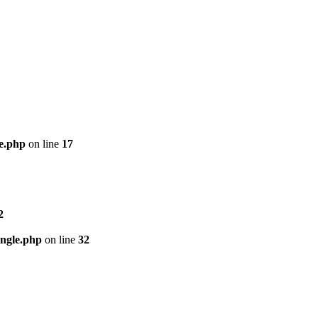
e.php
on line
17
2
ngle.php
on line
32