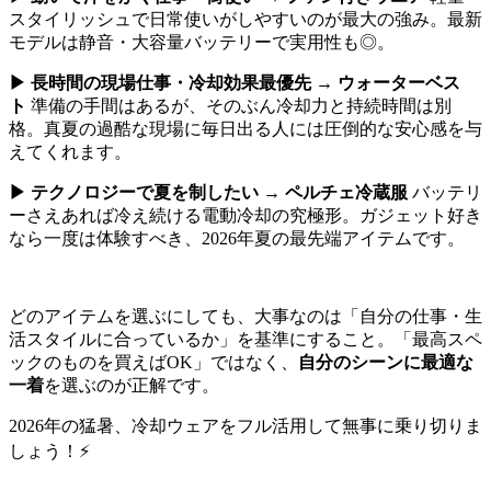
スタイリッシュで日常使いがしやすいのが最大の強み。最新
モデルは静音・大容量バッテリーで実用性も◎。
▶ 長時間の現場仕事・冷却効果最優先 → ウォーターベス
ト
準備の手間はあるが、そのぶん冷却力と持続時間は別
格。真夏の過酷な現場に毎日出る人には圧倒的な安心感を与
えてくれます。
▶ テクノロジーで夏を制したい → ペルチェ冷蔵服
バッテリ
ーさえあれば冷え続ける電動冷却の究極形。ガジェット好き
なら一度は体験すべき、2026年夏の最先端アイテムです。
どのアイテムを選ぶにしても、大事なのは「自分の仕事・生
活スタイルに合っているか」を基準にすること。「最高スペ
ックのものを買えばOK」ではなく、
自分のシーンに最適な
一着
を選ぶのが正解です。
2026年の猛暑、冷却ウェアをフル活用して無事に乗り切りま
しょう！⚡