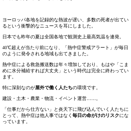
ヨーロッパ各地を記録的な熱波が遅い、多数の死者が出てい
るという衝撃的なニュースを耳にしました。
日本でも昨年の夏は全国各地で観測史上最高気温を連発。
40℃超えが当たり前になり、「熱中症警戒アラート」が毎日
のように発令される地域も出てきました。
熱中症による救急搬送数は年々増加しており、もはや「こま
めに水分補給すれば大丈夫」という時代は完全に終わってい
ます。
特に深刻なのが
屋外で働く人たち
の環境です。
建設・土木・農業・物流・イベント運営……。
「仕事だから仕方ない」と炎天下に飛び込んでいく人たちに
とって、熱中症は他人事ではなく
毎日の命がけのリスク
にな
っています。