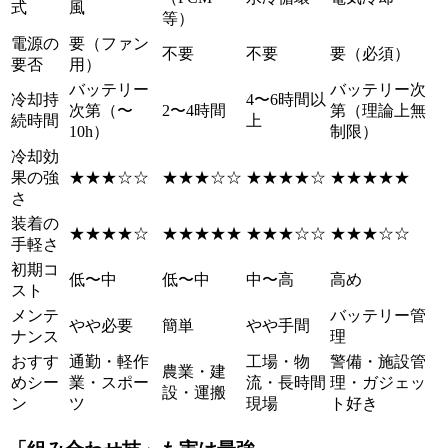
式
風
等）
電源の
要（ファン
不要
不要
要（必須）
要否
用）
バッテリー
バッテリー次
冷却持
4〜6時間以
次第（〜
2〜4時間
第（理論上無
続時間
上
10h）
制限）
冷却効
果の強
★★★☆☆
★★★☆☆
★★★★☆
★★★★★
さ
装着の
★★★★☆
★★★★★
★★★☆☆
★★★☆☆
手軽さ
初期コ
低〜中
低〜中
中〜高
高め
スト
メンテ
バッテリー管
やや必要
簡単
やや手間
ナンス
理
おすす
通勤・軽作
工場・物
警備・施設管
農業・建
めシー
業・スポー
流・長時間
理・ガジェッ
設・運搬
ン
ツ
現場
ト好き