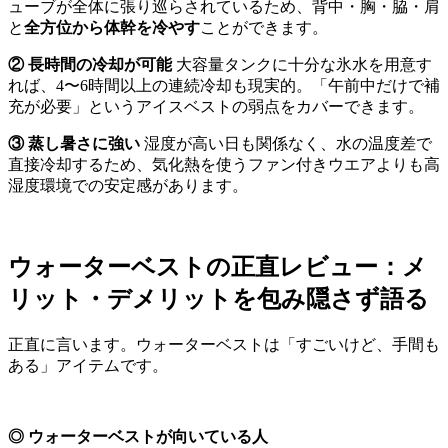
ューブが全体に張り巡らされているため、背中・胸・脇・肩
と
全方位から体幹を冷やす
ことができます。
② 長時間の冷却が可能
大容量タンクに十分な氷水を用意す
れば、4〜6時間以上の連続冷却も現実的。「午前中だけで補
充が必要」というアイスベストの弱点をカバーできます。
③ 蒸し暑さに強い
湿度が高い日も関係なく、水の温度差で
直接冷却するため、気化熱を使うファン付きウエアよりも高
湿度環境での安定感があります。
ウォーターベストの正直レビュー：メ
リット・デメリットを包み隠さず語る
正直に言います。ウォーターベストは「すごいけど、手間も
ある」アイテムです。
◎ ウォーターベストが向いている人