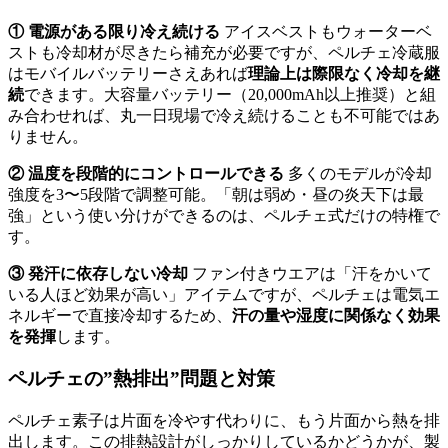
① 電源がある限り冷え続ける
アイスベストもウォーターベ
ストも冷却材が尽きたら補充が必要ですが、ペルチェ冷蔵服
はモバイルバッテリーさえあれば
理論上は際限なく冷却を継
続
できます。大容量バッテリー（20,000mAh以上推奨）と組
み合わせれば、丸一日現場で冷え続けることも不可能ではあ
りません。
② 温度を段階的にコントロールできる
多くのモデルが冷却
強度を3〜5段階で調整可能。「朝は弱め・昼の炎天下は最
強」という使い分けができるのは、ペルチェ式だけの特権で
す。
③ 発汗に依存しない冷却
ファン付きウエアは「汗をかいて
いる人ほど効果が高い」アイテムですが、ペルチェは電気エ
ネルギーで直接冷却するため、
汗の量や湿度に関係なく効果
を発揮
します。
ペルチェの”熱排出”問題と対策
ペルチェ素子は片面を冷やす代わりに、もう片面から熱を排
出します。この排熱設計がしっかりしているかどうかが、製