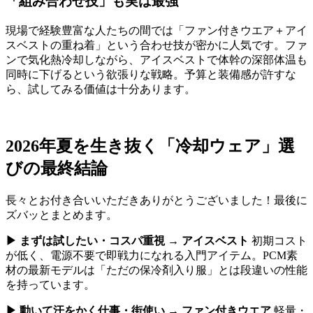
「組み合わせ技」も実は最強
現場で経験豊富な人たちの間では「ファン付きウエア＋アイ
スベストの重ね着」という合わせ技が密かに人気です。ファ
ンで気化熱冷却しながら、アイスベストで体幹の深部体温も
同時に下げるという欲張りな戦略。予算と装備感が許すな
ら、試してみる価値は十分あります。
2026年夏を生き抜く「冷却ウェア」選
びの最終結論
長々とお付き合いいただきありがとうございました！最後に
ズバッとまとめます。
▶ まずは試したい・コスパ重視 → アイスベスト
初期コスト
が低く、電源不要で即戦力になれる入門アイテム。PCM素
材の最新モデルは「ただの保冷剤入り服」とは段違いの性能
を持っています。
▶ 動いて汗をかく仕事・街使い → ファン付きウエア
軽量・