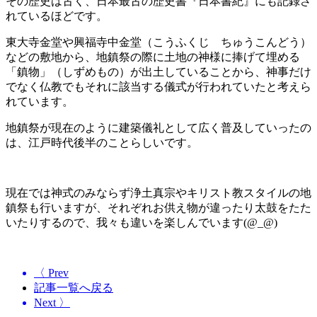
その歴史は古く、日本最古の歴史書『日本書紀』にも記録さ
れているほどです。
東大寺金堂や興福寺中金堂（こうふくじ ちゅうこんどう）
などの敷地から、地鎮祭の際に土地の神様に捧げて埋める
「鎮物」（しずめもの）が出土していることから、神事だけ
でなく仏教でもそれに該当する儀式が行われていたと考えら
れています。
地鎮祭が現在のように建築儀礼として広く普及していったの
は、江戸時代後半のことらしいです。
現在では神式のみならず浄土真宗やキリスト教スタイルの地
鎮祭も行いますが、それぞれお供え物が違ったり太鼓をたた
いたりするので、我々も違いを楽しんでいます(@_@)
〈 Prev
記事一覧へ戻る
Next 〉