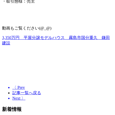
・取引態様：売主
動画もご覧ください(@_@)
3,350万円 平屋分譲モデルハウス 霧島市国分重久 鎌田
建設
〈 Prev
記事一覧へ戻る
Next 〉
新着情報