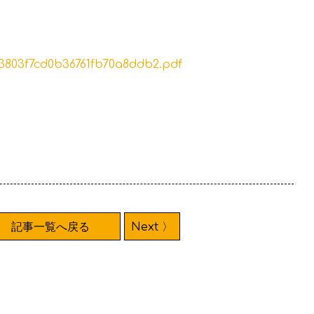
f3803f7cd0b36761fb70a8ddb2.pdf
記事一覧へ戻る
Next 〉