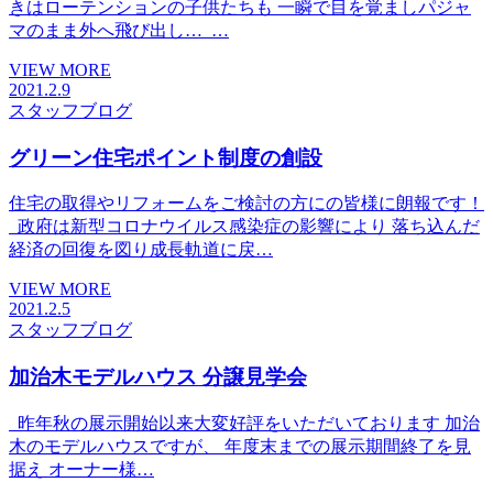
きはローテンションの子供たちも 一瞬で目を覚ましパジャ
マのまま外へ飛び出し… …
VIEW MORE
2021.2.9
スタッフブログ
グリーン住宅ポイント制度の創設
住宅の取得やリフォームをご検討の方にの皆様に朗報です！
政府は新型コロナウイルス感染症の影響により 落ち込んだ
経済の回復を図り成長軌道に戻…
VIEW MORE
2021.2.5
スタッフブログ
加治木モデルハウス 分譲見学会
昨年秋の展示開始以来大変好評をいただいております 加治
木のモデルハウスですが、 年度末までの展示期間終了を見
据え オーナー様…