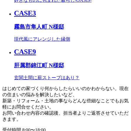
好きなものに包まれた暮らし-OASIS-
CASE3
霧島市隼人町 N様邸
現代風にアレンジした縁側
CASE9
肝属郡錦江町 N様邸
玄関土間に薪ストーブはあり？
はじめての家づくり何からしたらいいのかわからない、現在
の住まいの悩みを解決したいなど、
新築・リフォーム・土地の事ならどんな些細なことでもお気
軽にお問合せください。
お問い合わせ内容の確認後、担当者よりご返答させていただ
きます。
受付時間 8:00〜18:00