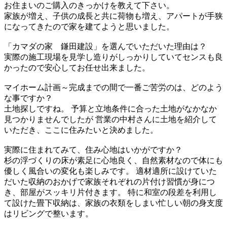
お住まいのご購入のきっかけを教えて下さい。
家族が増え、子供の成長と共に荷物も増え、アパートが手狭
になってきたので家を建てようと思いました。
「カマダの家 鎌田建設」を選んでいただいた理由は？
実際の施工現場を見学し造りがしっかりしていてセンスも良
かったので安心してお任せ出来ました。
マイホーム計画～完成までの間で一番ご苦労のは、どのよう
な事ですか？
土地探しですね。 予算と立地条件に合った土地がなかなか
見つかりませんでしたが 営業の中村さんに土地を紹介して
いただき、ここに住みたいと決めました。
実際に住まれてみて、住み心地はいかがですか？
杉の浮づくりの床が素足に心地良く、自然素材なので体にも
優しく風合いの変化も楽しみです。 適材適所に設けていた
だいた収納のおかげで家族それぞれの片付け習慣が身につ
き、部屋がスッキリ片付きます。 特に和室の段差を利用し
て設けた畳下収納は、家族の衣類をしまい忙しい朝の身支度
はリビングで整います。