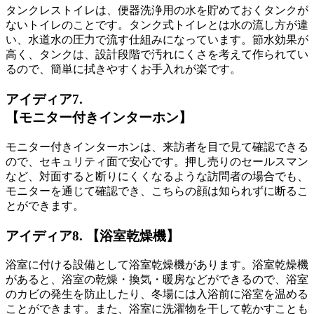
タンクレストイレは、
便器洗浄用の水を貯めておくタンクが
ないトイレ
のことです。タンク式トイレとは水の流し方が違
い、水道水の圧力で流す仕組みになっています。節水効果が
高く、タンクは、設計段階で汚れにくさを考えて作られてい
るので、
簡単に拭きやすくお手入れが楽
です。
アイディア7.
【モニター付きインターホン】
モニター付きインターホンは、来訪者を目で見て確認できる
ので、
セキュリティ面で安心
です。押し売りのセールスマン
など、対面すると断りにくくなるような訪問者の場合でも、
モニターを通じて確認でき、こちらの顔は知られずに断るこ
とができます。
アイディア8. 【浴室乾燥機】
浴室に付ける設備として
浴室乾燥機
があります。浴室乾燥機
があると、浴室の乾燥・換気・暖房などができるので、浴室
のカビの発生を防止したり、冬場には
入浴前に浴室を温める
ことができます
。また、浴室に洗濯物を干して乾かすことも