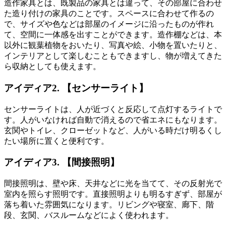
造作家具とは、既製品の家具とは違って、
その部屋に合わせ
た造り付けの家具
のことです。スペースに合わせて作るの
で、サイズや色などは部屋のイメージに沿ったものが作れ
て、空間に一体感を出すことができます。造作棚などは、本
以外に
観葉植物
をおいたり、
写真
や
絵
、
小物
を置いたりと、
インテリアとして楽しむこともできますし、物が増えてきた
ら収納としても使えます。
アイディア2. 【センサーライト】
センサーライトは、
人が近づくと反応して点灯するライト
で
す。人がいなければ自動で消えるので省エネにもなります。
玄関やトイレ、クローゼットなど、人がいる時だけ明るくし
たい場所に置くと便利です。
アイディア3. 【間接照明】
間接照明は、壁や床、天井などに光を当てて、
その反射光で
室内を照らす照明
です。直接照明よりも明るすぎず、部屋が
落ち着いた雰囲気になります。
リビング
や
寝室
、
廊下
、
階
段
、
玄関
、
バスルーム
などによく使われます。