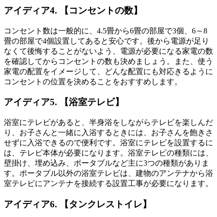
アイディア4. 【コンセントの数】
コンセント数は一般的に、
4.5畳から6畳の部屋で3個
、
6～8
畳の部屋で4個
設置してあると安心です。後から電源が足り
なくて後悔することがないよう、電源が必要になる家電の数
を確認してからコンセントの数も決めましょう。また、使う
家電の配置をイメージして、どんな配置にも対応きるように
コンセントの位置を決めることをおすすめします。
アイディア5. 【浴室テレビ】
浴室にテレビがあると、
半身浴をしながらテレビを楽しんだ
り、お子さんと一緒に入浴するときには、お子さんを飽きさ
せずに入浴できるので便利
です。浴室にテレビを設置するに
は、テレビ本体が必要になります。浴室テレビの種類には、
壁掛け、埋め込み、ポータブルなど主に3つの種類がありま
す。ポータブル以外の浴室テレビは、建物のアンテナから浴
室テレビにアンテナを接続する設置工事が必要になります。
アイディア6. 【タンクレストイレ】