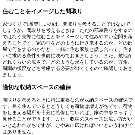
住むことをイメージした間取り
家づくりで1番楽しいのは、
間取りを考える
ことではないで
しょうか。間取りを考えるときは、
ただの部屋割りをするの
ではなく実際に住むことをイメージ
して住みやすい空間を考
えることです。
家の中をどのように行き来するのか
、
どの部
屋で何をするのか
など、一緒に住む家族と話し合って、住ま
いに求める条件を事前に決めておきましょう。また、敷地が
どれくらいの広さで、どのような形をしているのか、方角、
周圍の状況なども考慮する必要が出てくるので確認しておき
ましょう。
適切な収納スペースの確保
間取りを考えるときに特に重要なのが
収納スペースの確保
で
す。長く住んでいるとどうしても荷物は増えがちです。荷物
をしまえる場所を十分に確保していれば、家の中をスッキリ
見せることができます。また、収納のスペースは広い方がい
いと思われがちですが、むやみに広ければいいというわけで
はありません。