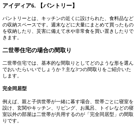
アイディア6. 【パントリー】
パントリーとは、キッチンの近くに設けられた、食料品など
の収納スペースです。週末などに大量にまとめて買ったもの
を収納したり、
災害に備えて水や非常食を買い置きしたりで
きます
。
二世帯住宅の場合の間取り
二世帯住宅では、基本的な間取りとしてどのような形を選ん
でおいたらいいでしょうか？主な3つの間取りをご紹介いた
します。
完全同居型
例えば、親と子供世帯が一緒に暮す場合、
世帯ごとに寝室
を
設け、
玄関
や
キッチン
、
リビング
、
お風呂
、
トイレ
などの
寝
室以外の部屋は二世帯が共用
するのが「完全同居型」の間取
りです。