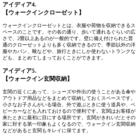
アイディア4.
【ウォークインクローゼット】
ウォークインクローゼットとは、
衣服や荷物を収納できるス
ペース
のことです。その名の通り、歩いて通れるぐらいの広
さで、2畳以上あるのが一般的です。壁に備え付けられた普
通のクローゼットよりも多く収納できるので、
季節以外の洋
服やカバン、靴などや、旅行ときにしか使わないトランク
な
ども、まとめてしまっておくことができます。
アイディア5.
【ウォークイン玄関収納】
玄関の近くにあって、
シューズや外出の使うことがある傘や
アウトドア用品などをまとめて収納しておくスペース
です。
小さなお子さんがいる場合、外で遊ぶときに使う道具や、ベ
ビーカーなども入れておけるので便利です。玄関はお客様が
来たときに最初に目にする場所です。玄関がきれいだとその
家に対する第一印象もよくなるので、ウォークイン玄関収納
などがあると
玄関もキレイに保てます
。