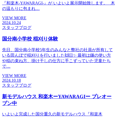
『和楽木-YAWARAGI-』が いよいよ展示開始致します。 木
の温もりに包まれ…
VIEW MORE
2024.10.24
スタッフブログ
国分南小学校 稲刈り体験
先日、国分南小学校5年生のみんなと弊社の社員が所有して
いる田んぼで稲刈りを行いました🙌🏻︎✨ 最初は鎌の使い方
や稲の束ね方、掛け干しの仕方に手こずっていた児童たち
で…
VIEW MORE
2024.10.18
スタッフブログ
新モデルハウス 和楽木ーYAWARAGIー プレオー
プン中
いよいよ完成した国分重久の新モデルハウス『和楽木